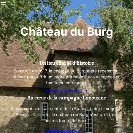
Château du Burg
Un lieu chargé d’histoire
Construit en 1617, le château du Burg a été récemment
rénové pour offrir un cadre agréable à vos vacances en
famille ou entre amis.
Venez découvrir →
Au cœur de la campagne Limousine
Idéalement situé au centre de la France, entre Limoges et
Brive-la-Gaillarde, le château du Burg n’est qu’à trois
heures trente de Paris.
Venez découvrir
→